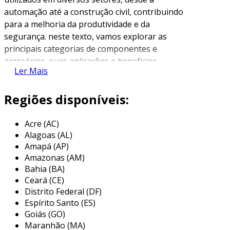
automação até a construção civil, contribuindo
para a melhoria da produtividade e da
segurança. neste texto, vamos explorar as
principais categorias de componentes e
acessórios, suas aplicações e benefícios.
Ler Mais
o que são componentes e acessórios?
Regiões disponíveis:
componentes são peças básicas usadas em
máquinas e equipamentos.
acessórios
, por sua
Acre (AC)
vez, complementam esses componentes,
Alagoas (AL)
proporcionando funcionalidades adicionais.
Amapá (AP)
juntos, eles garantem que as operações
Amazonas (AM)
industriais sejam realizadas com eficácia.
Bahia (BA)
Ceará (CE)
tipos de componentes industriais
Distrito Federal (DF)
Espírito Santo (ES)
a seguir, destacamos algumas das principais
Goiás (GO)
categorias de componentes utilizados na
Maranhão (MA)
indústria: