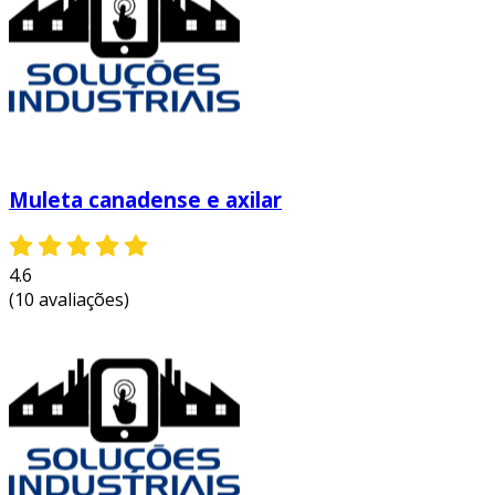
os componentes, mas também são vitais para a
operação contínua dos sistemas industriais.
benefícios de componentes e
acessórios de qualidade
investir em componentes e acessórios de alta
qualidade oferece diversos benefícios. entre os
Muleta canadense e axilar
principais, podemos destacar:
aumento da durabilidade
: componentes
4.6
de qualidade apresentam resistência a
(10 avaliações)
desgaste e corrosão.
maior eficiência energética
:
equipamentos bem projetados consomem
menos energia, reduzindo custos
operacionais.
melhoria da segurança
: produtos
confiáveis minimizam riscos de falhas e