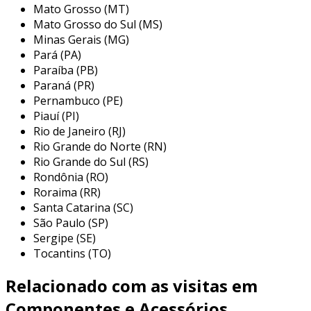
Mato Grosso (MT)
Mato Grosso do Sul (MS)
motores elétricos
: essenciais para
Minas Gerais (MG)
acionamento de máquinas, variando de
Pará (PA)
pequenos motores de uso geral a
Paraíba (PB)
grandes motores industriais.
Paraná (PR)
sensores
: utilizados para detectar
Pernambuco (PE)
Piauí (PI)
mudanças em condições físicas, como
Rio de Janeiro (RJ)
temperatura, pressão ou proximidade.
Rio Grande do Norte (RN)
acionadores
: dispositivos que
Rio Grande do Sul (RS)
transformam a energia elétrica em
Rondônia (RO)
movimento mecânico, possibilitando o
Roraima (RR)
controle automático dos equipamentos.
Santa Catarina (SC)
São Paulo (SP)
válvulas
: controlam o fluxo de fluidos em
Sergipe (SE)
sistemas hidráulicos e pneumáticos.
Tocantins (TO)
esses componentes garantem que os sistemas
Relacionado com as visitas em
operem de forma sincronizada e eficiente.
Componentes e Acessórios