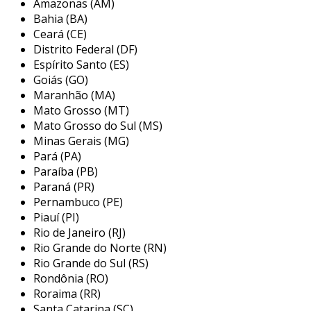
Amazonas (AM)
capacitores e indutores são exemplos.
Bahia (BA)
eles não geram energia, mas são
Ceará (CE)
essenciais para o funcionamento de
Distrito Federal (DF)
circuitos.
Espírito Santo (ES)
componentes ativos
: transistores,
Goiás (GO)
Maranhão (MA)
diodos e circuitos integrados. estes
Mato Grosso (MT)
controlam o fluxo de eletricidade,
Mato Grosso do Sul (MS)
permitindo que os dispositivos cumpram
Minas Gerais (MG)
suas funções.
Pará (PA)
vantagens da compra em atacado
Paraíba (PB)
Paraná (PR)
adquirir componentes eletrônicos em atacado
Pernambuco (PE)
Piauí (PI)
apresenta diversas vantagens. entre os
Rio de Janeiro (RJ)
principais benefícios, destacam-se:
Rio Grande do Norte (RN)
economia de custo
: compras em grande
Rio Grande do Sul (RS)
Rondônia (RO)
quantidade geralmente proporcionam
Roraima (RR)
descontos significativos.
Santa Catarina (SC)