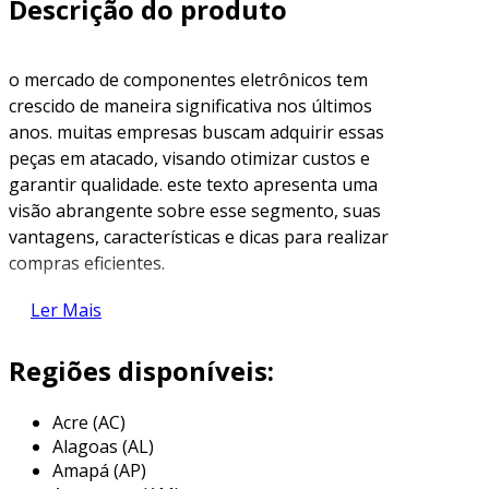
Descrição do produto
o mercado de componentes eletrônicos tem
crescido de maneira significativa nos últimos
anos. muitas empresas buscam adquirir essas
peças em atacado, visando otimizar custos e
garantir qualidade. este texto apresenta uma
visão abrangente sobre esse segmento, suas
vantagens, características e dicas para realizar
compras eficientes.
o que são componentes eletrônicos?
Ler Mais
componentes eletrônicos são partes
Regiões disponíveis:
fundamentais usadas em dispositivos
eletrônicos. eles podem ser divididos em duas
Acre (AC)
categorias: passivos e ativos.
Alagoas (AL)
Amapá (AP)
componentes passivos
: resistores,