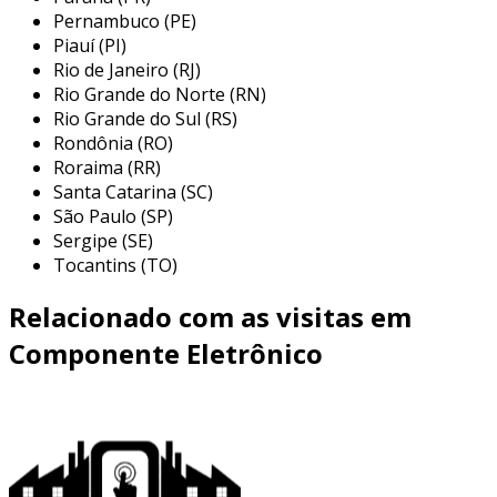
adotar componentes smd pode oferecer
Pernambuco (PE)
diversas vantagens significativas para projetos
Piauí (PI)
eletrônicos. entre os principais benefícios,
Rio de Janeiro (RJ)
destacam-se:
Rio Grande do Norte (RN)
Rio Grande do Sul (RS)
economia de espaço
: os smd ocupam
Rondônia (RO)
menos área na pcb, permitindo designs
Roraima (RR)
mais compactos.
Santa Catarina (SC)
São Paulo (SP)
maior velocidade de montagem
: a
Sergipe (SE)
montagem automática de smd acelera o
Tocantins (TO)
processo de fabricação.
Relacionado com as visitas em
redução de peso
: por serem menores e
mais leves, esses componentes são ideais
Componente Eletrônico
para dispositivos portáteis.
melhor desempenho
: devido à menor
indutância e capacitância parasita, os smd
podem oferecer desempenho superior em
altas frequências.