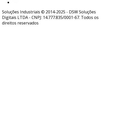
a montagem de componentes smd requer
Soluções Industriais © 2014-2025 - DSW Soluções
atenção especial. aqui estão algumas dicas
Digitais LTDA - CNPJ: 14.777.835/0001-67. Todos os
práticas:
direitos reservados
uso de ferramentas adequadas
: utilize
pinças e soldadores apropriados para
lidar com o tamanho reduzido dos
componentes.
controle de temperatura
: ao soldar,
mantenha um controle de temperatura
para evitar danos ao componente.
inspeção pós-montagem
: realize uma
inspeção visual para garantir a correta
instalação dos componentes.
testes funcionais
: após a montagem,
conduza testes para confirmar que o
circuito está funcionando corretamente.