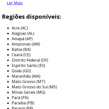
Ler Mais
o que são componentes smd?
Regiões disponíveis:
os componentes smd são dispositivos
eletrônicos que possuem terminais que se
Acre (AC)
conectam diretamente à superfície da placa de
Alagoas (AL)
circuito. diferente dos componentes
Amapá (AP)
tradicionais, que exigem espaços para inserção
Amazonas (AM)
em furos, os smd utilizam espaço reduzido,
Bahia (BA)
otimizando a área disponível na placa.
Ceará (CE)
Distrito Federal (DF)
por conta de sua construção compacta, os
Espírito Santo (ES)
componentes smd facilitam a miniaturização de
Goiás (GO)
dispositivos. essas peças são comumente
Maranhão (MA)
utilizadas em uma variedade de aplicações,
Mato Grosso (MT)
como smartphones, computadores e
Mato Grosso do Sul (MS)
eletrodomésticos.
Minas Gerais (MG)
Pará (PA)
benefícios dos componentes smd
Paraíba (PB)
Paraná (PR)