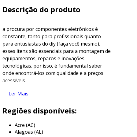
Descrição do produto
a procura por componentes eletrônicos é
constante, tanto para profissionais quanto
para entusiastas do diy (faça você mesmo).
esses itens são essenciais para a montagem de
equipamentos, reparos e inovações
tecnológicas. por isso, é fundamental saber
onde encontrá-los com qualidade e a preços
acessíveis.
tipos comuns de componentes
Ler Mais
eletrônicos
Regiões disponíveis:
antes de explorar onde comprar, é essencial
entender quais são os componentes
Acre (AC)
eletrônicos mais comuns. os itens mais
Alagoas (AL)
procurados incluem: