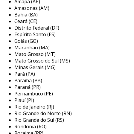
Amapá (AP)
Amazonas (AM)
resistores
: controlam a corrente elétrica
Bahia (BA)
em circuitos.
Ceará (CE)
capacitores
: armazenam e liberam
Distrito Federal (DF)
energia elétrica.
Espírito Santo (ES)
Goiás (GO)
diodos
: permitem o fluxo de corrente em
Maranhão (MA)
apenas uma direção.
Mato Grosso (MT)
transistores
: atuadores em amplificação
Mato Grosso do Sul (MS)
e comutação de sinais.
Minas Gerais (MG)
Pará (PA)
microcontroladores
: unidades
Paraíba (PB)
programáveis para automação e controle.
Paraná (PR)
Pernambuco (PE)
esses componentes podem variar em
Piauí (PI)
especificações e aplicações, e entender suas
Rio de Janeiro (RJ)
funções ajuda na escolha do fornecedor
Rio Grande do Norte (RN)
adequado.
Rio Grande do Sul (RS)
Rondônia (RO)
onde comprar componentes
Roraima (RR)