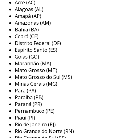
Acre (AC)
Alagoas (AL)
os distribuidores de componentes eletrônicos
Amapá (AP)
desempenham várias funções significativas.
Amazonas (AM)
primeiramente, eles são responsáveis pela
Bahia (BA)
consolidação
de fornecedores e produtos. ao
Ceará (CE)
reunir uma vasta gama de componentes,
Distrito Federal (DF)
facilitam o acesso das empresas a múltiplas
Espírito Santo (ES)
opções em um único local.
Goiás (GO)
Maranhão (MA)
além disso, os distribuidores atuam como
Mato Grosso (MT)
intermediários
entre fabricantes e clientes.
Mato Grosso do Sul (MS)
eles garantem que os produtos cheguem ao
Minas Gerais (MG)
Pará (PA)
mercado de forma eficiente e oportuna. em
Paraíba (PB)
seguida, é importante mencionar o suporte
Paraná (PR)
técnico. muitos distribuidores oferecem
Pernambuco (PE)
consultoria
para ajudar os clientes a escolher
Piauí (PI)
os componentes mais adequados para suas
Rio de Janeiro (RJ)
necessidades.
Rio Grande do Norte (RN)
Rio Grande do Sul (RS)