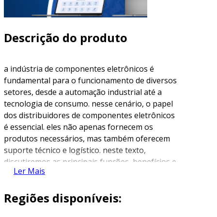
Descrição do produto
a indústria de componentes eletrônicos é
fundamental para o funcionamento de diversos
setores, desde a automação industrial até a
tecnologia de consumo. nesse cenário, o papel
dos distribuidores de componentes eletrônicos
é essencial. eles não apenas fornecem os
produtos necessários, mas também oferecem
suporte técnico e logístico. neste texto,
discutiremos as principais funções, benefícios e
Ler Mais
critérios de escolha de um distribuidor de
componentes eletrônicos.
Regiões disponíveis:
funções dos distribuidores de
componentes eletrônicos