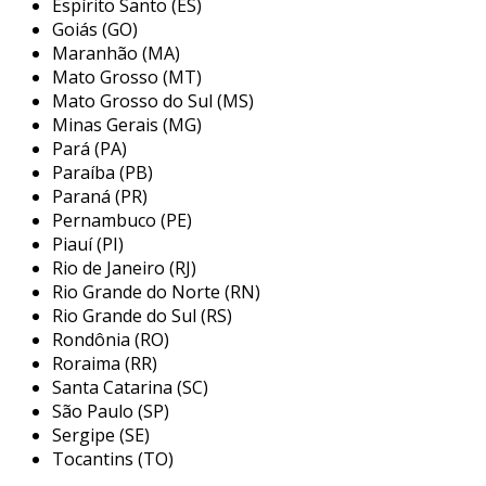
adequada de ativos é crucial. esses dispositivos
Espírito Santo (ES)
não apenas evitam o acesso não autorizado,
Goiás (GO)
Maranhão (MA)
mas também podem ser equipados com
Mato Grosso (MT)
recursos adicionais, como alarmes e sistemas
Mato Grosso do Sul (MS)
de vigilância integrados, proporcionando um
Minas Gerais (MG)
nível máximo de segurança.
Pará (PA)
principais fabricantes de cofres
Paraíba (PB)
Paraná (PR)
eletrônicos
Pernambuco (PE)
Piauí (PI)
existem vários fabricantes de cofres eletrônicos
Rio de Janeiro (RJ)
no mercado que se destacam pela qualidade de
Rio Grande do Norte (RN)
seus produtos e pela inovação em segurança. a
Rio Grande do Sul (RS)
escolha de um fabricante confiável é
Rondônia (RO)
fundamental para garantir a durabilidade e a
Roraima (RR)
eficácia do cofre. aqui estão alguns dos
Santa Catarina (SC)
principais fabricantes conhecidos por sua
São Paulo (SP)
excelência:
Sergipe (SE)
Tocantins (TO)
yale:
reconhecida mundialmente, a yale