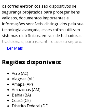
os cofres eletrônicos são dispositivos de
segurança projetados para proteger bens
valiosos, documentos importantes e
informações sensíveis. distinguidos pela sua
tecnologia avançada, esses cofres utilizam
sistemas eletrônicos, em vez de fechaduras
tradicionais, para garantir o acesso seguro.
normalmente, os cofres eletrônicos operam
Ler Mais
através de um teclado numérico, cânones
biométricos ou até mesmo controle remoto,
Regiões disponíveis:
dependendo do nível de segurança exigido pelo
usuário.
Acre (AC)
Alagoas (AL)
a popularidade dos cofres eletrônicos cresceu
Amapá (AP)
devido à sua facilidade de uso e à segurança
Amazonas (AM)
que proporcionam. eles são amplamente
Bahia (BA)
utilizados em residências, escritórios, hotéis e
Ceará (CE)
instituições financeiras, onde a proteção
Distrito Federal (DF)