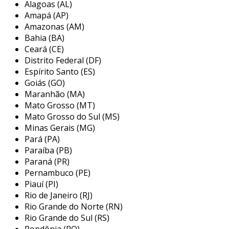
Alagoas (AL)
no que realmente importa.
Amapá (AP)
Amazonas (AM)
componentes comuns
Bahia (BA)
Ceará (CE)
em geral, os componentes eletrônicos podem
Distrito Federal (DF)
ser classificados em várias categorias, incluindo:
Espírito Santo (ES)
resistores:
utilizados para limitar a
Goiás (GO)
Maranhão (MA)
corrente elétrica.
Mato Grosso (MT)
capacitores:
armazenam carga elétrica e
Mato Grosso do Sul (MS)
são essenciais em circuitos de filtragem.
Minas Gerais (MG)
Pará (PA)
transistores:
funcionam como
Paraíba (PB)
interruptores ou amplificadores.
Paraná (PR)
microcontroladores:
corações de muitos
Pernambuco (PE)
projetos, oferecendo controle e
Piauí (PI)
automação.
Rio de Janeiro (RJ)
Rio Grande do Norte (RN)
fontes de compra
Rio Grande do Sul (RS)
Rondônia (RO)