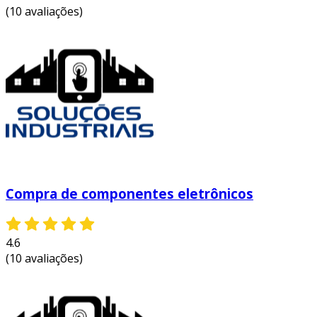
corrente ultrapasse a capacidade do
(10 avaliações)
componente.
dimensões físicas:
certifique-se de que o
tamanho do componente se encaixa em
seu design.
avaliação do fornecedor
a escolha do fornecedor é uma etapa crucial na
compra de componentes. considere os seguinte
fatores:
Compra de componentes eletrônicos
reputação:
pesquise avaliações e
experiências de outros clientes.
4.6
tempo de entrega:
verifique prazos de
(10 avaliações)
entrega. isso pode variar
significativamente entre os fornecedores.
política de devolução:
entenda as
condições para devolução ou troca de