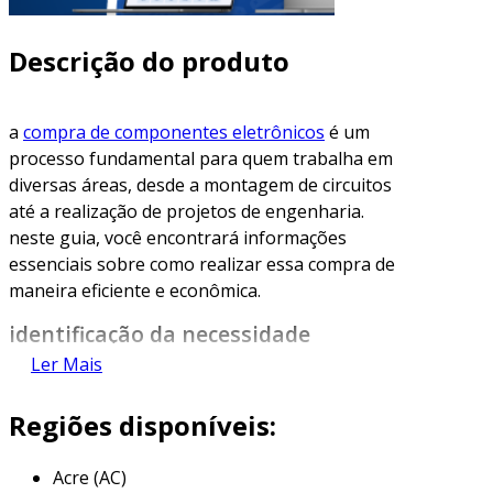
Descrição do produto
a
compra de componentes eletrônicos
é um
processo fundamental para quem trabalha em
diversas áreas, desde a montagem de circuitos
até a realização de projetos de engenharia.
neste guia, você encontrará informações
essenciais sobre como realizar essa compra de
maneira eficiente e econômica.
identificação da necessidade
Ler Mais
antes de realizar qualquer compra, é crucial
identificar as suas necessidades específicas.
Regiões disponíveis:
defina qual projeto você está desenvolvendo e
quais componentes serão necessários. isso
Acre (AC)
ajuda a evitar compras desnecessárias e focar