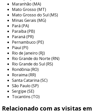
Maranhão (MA)
circuito. eles são essenciais para proteger
Mato Grosso (MT)
componentes sensíveis.
Mato Grosso do Sul (MS)
capacitores
: armazenam energia elétrica
Minas Gerais (MG)
e podem filtrar sinais. são usados em
Pará (PA)
várias aplicações, incluindo fontes de
Paraíba (PB)
alimentação.
Paraná (PR)
Pernambuco (PE)
indutores
: armazenam energia em um
Piauí (PI)
campo magnético. frequentemente
Rio de Janeiro (RJ)
utilizados em circuitos de filtragem.
Rio Grande do Norte (RN)
Rio Grande do Sul (RS)
componentes ativos
Rondônia (RO)
Roraima (RR)
os componentes ativos têm a capacidade de
Santa Catarina (SC)
amplificar ou gerar sinais. dentre eles, podem
São Paulo (SP)
ser destacados:
Sergipe (SE)
Tocantins (TO)
transistores
: usados como interruptores
ou amplificadores. eles são fundamentais
Relacionado com as visitas em
em quase todos os tipos de dispositivos