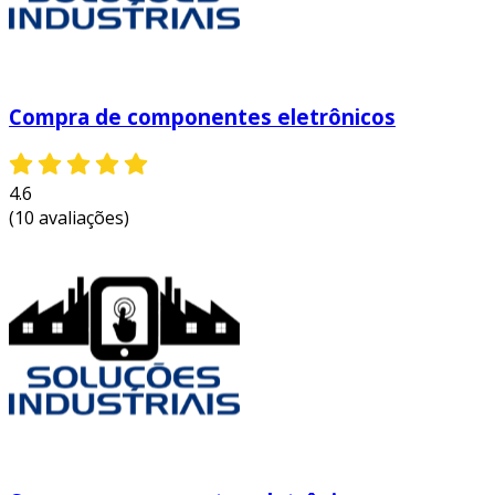
indispensáveis. aqui estão algumas delas:
multímetro
: mede tensão, corrente e
resistência. essencial para diagnósticos e
manutenção.
Compra de componentes eletrônicos
placa de desenvolvimento
: permite criar
protótipos de circuitos de forma prática,
4.6
facilitando ajustes.
(10 avaliações)
soldador
: necessário para unir
componentes a placas de circuito
impresso (pcbs).
aplicações das peças eletrônicas
as peças eletrônicas têm uma vasta gama de
aplicações, que vão desde produtos simples até
tecnologias complexas. confira algumas delas:
dispositivos móveis
: smartphones e