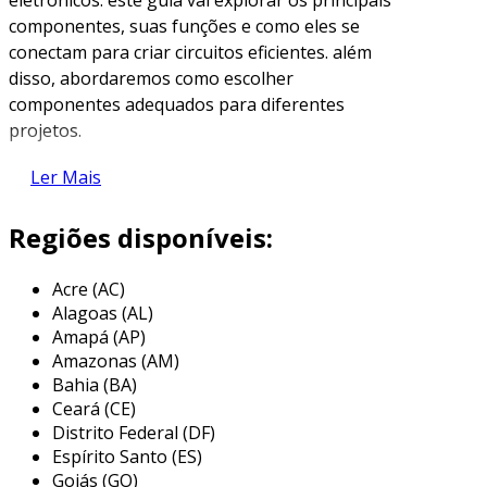
componentes, suas funções e como eles se
conectam para criar circuitos eficientes. além
disso, abordaremos como escolher
componentes adequados para diferentes
projetos.
principais componentes eletrônicos
Ler Mais
os componentes eletrônicos podem ser
Regiões disponíveis:
divididos em duas categorias principais:
passivos e ativos. cada um deles desempenha
Acre (AC)
um papel crucial na montagem de circuitos.
Alagoas (AL)
Amapá (AP)
componentes passivos
Amazonas (AM)
os componentes passivos não podem
Bahia (BA)
Ceará (CE)
amplificar sinal, mas são essenciais em
Distrito Federal (DF)
qualquer circuito. entre eles, destacam-se:
Espírito Santo (ES)
resistores
: limitam a corrente em um
Goiás (GO)