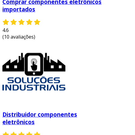
Comprar componentes eletrônicos
tablets dependem de circuitos integrados
importados
e transistores.
automação residencial
: sensores e
atuadores que melhoram a eficiência
4.6
energética em casas.
(10 avaliações)
equipamentos médicos
: instrumentos
eletrônicos que monitoram a saúde e
fornecem diagnósticos precisos.
considerações finais
trabalhar com peças eletrônicas é tanto um
desafio quanto uma oportunidade. com a
compreensão adequada dos componentes e
suas funções, é possível criar dispositivos
incríveis e que podem revolucionar diversas
Distribuidor componentes
áreas. sempre que possível, busque atualizar
eletrônicos
seus conhecimentos e fique por dentro das
inovações no setor.