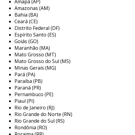
Amapá (AP)
ampla gama de produtos e serviços para
Amazonas (AM)
entusiastas e profissionais. aqui estão algumas
Bahia (BA)
das mais populares:
Ceará (CE)
Distrito Federal (DF)
mouser electronics
Espírito Santo (ES)
Goiás (GO)
a mouser é conhecida por seu vasto
Maranhão (MA)
catálogo que abrange desde
Mato Grosso (MT)
resistores até microcontroladores.
Mato Grosso do Sul (MS)
oferece componentes de marcas
Minas Gerais (MG)
Pará (PA)
renomadas, facilitando a escolha de
Paraíba (PB)
materiais de qualidade.
Paraná (PR)
digikey
Pernambuco (PE)
Piauí (PI)
assim como a mouser, a digikey é
Rio de Janeiro (RJ)
uma gigante do setor.
Rio Grande do Norte (RN)
possui um sistema de busca
Rio Grande do Sul (RS)
Rondônia (RO)
eficiente, permitindo encontrar
Roraima (RR)
componentes por especificações