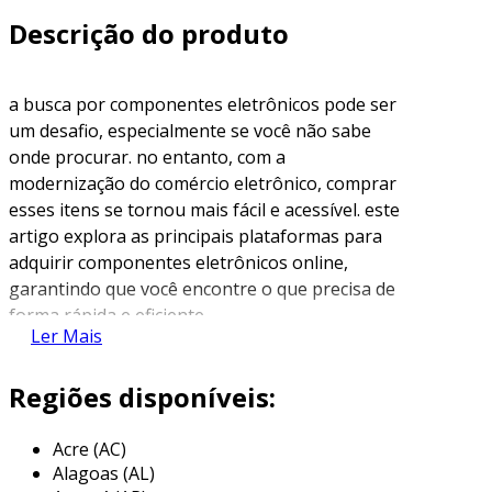
Descrição do produto
a busca por componentes eletrônicos pode ser
um desafio, especialmente se você não sabe
onde procurar. no entanto, com a
modernização do comércio eletrônico, comprar
esses itens se tornou mais fácil e acessível. este
artigo explora as principais plataformas para
adquirir componentes eletrônicos online,
garantindo que você encontre o que precisa de
forma rápida e eficiente.
Ler Mais
lojas especializadas em
componentes eletrônicos
Regiões disponíveis:
existem diversas lojas online dedicadas
Acre (AC)
exclusivamente à venda de componentes
Alagoas (AL)
eletrônicos. essas plataformas oferecem uma