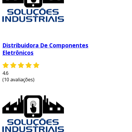
3. comparação de preços
comparar preços entre diferentes
fornecedores é fundamental para economizar.
fique atento às condições de frete e taxas
adicionais, que podem impactar no valor total
da compra. utilize ferramentas de comparação
Distribuidora De Componentes
online ou planilhas para organizar as
Eletrônicos
informações.
além disso, considere a possibilidade de
4.6
comprar em quantidade. alguns fornecedores
(10 avaliações)
oferecem descontos para compras em maior
volume, o que pode diminuir significativamente
os custos.
4. verificação das especificações
técnicas
cada componente eletrônico vem com