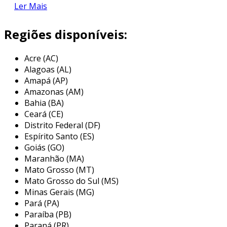
Ler Mais
antes de iniciar a compra, é importante
identificar quais componentes você realmente
Regiões disponíveis:
precisa. para isso, é conveniente elaborar uma
lista com os itens essenciais. essa lista pode
Acre (AC)
incluir:
Alagoas (AL)
Amapá (AP)
resistores
Amazonas (AM)
capacitores
Bahia (BA)
Ceará (CE)
transistores
Distrito Federal (DF)
microcontroladores
Espírito Santo (ES)
placas de circuito impresso
Goiás (GO)
Maranhão (MA)
essa organização ajudará a evitar compras
Mato Grosso (MT)
excessivas e desnecessárias. além disso, é
Mato Grosso do Sul (MS)
crucial compreender as especificações técnicas
Minas Gerais (MG)
Pará (PA)
necessárias para cada componente.
Paraíba (PB)
2. pesquisa de fornecedores
Paraná (PR)