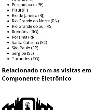
Pernambuco (PE)
após identificar os componentes necessários, o
Piauí (PI)
próximo passo é pesquisar fornecedores.
Rio de Janeiro (RJ)
existem diferentes opções disponíveis,
Rio Grande do Norte (RN)
incluindo lojas físicas e e-commerce. alguns
Rio Grande do Sul (RS)
Rondônia (RO)
pontos a serem considerados ao escolher um
Roraima (RR)
fornecedor incluem:
Santa Catarina (SC)
reputação
: verifique avaliações e
São Paulo (SP)
Sergipe (SE)
feedbacks de outros clientes.
Tocantins (TO)
variedade
: uma boa loja deve ter uma
diversidade de componentes.
Relacionado com as visitas em
confiabilidade
: prefira fornecedores que
Componente Eletrônico
oferecem garantias e um bom suporte ao
cliente.
pesquisar em várias fontes pode ajudar a
encontrar o melhor preço e qualidade.